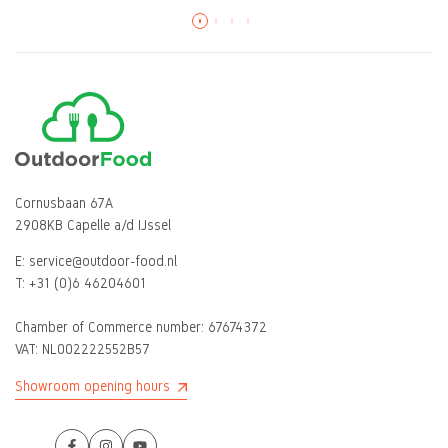
Read more
Cornusbaan 67A
2908KB Capelle a/d IJssel
E:
service@outdoor-food.nl
T:
+31 (0)6 46204601
Chamber of Commerce number:
67674372
VAT: NL002222552B57
Showroom opening hours