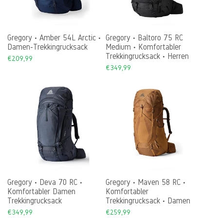
Gregory • Amber 54L Arctic •
Gregory • Baltoro 75 RC
Damen-Trekkingrucksack
Medium • Komfortabler
Trekkingrucksack • Herren
Sale
€209,99
price
Sale
€349,99
price
Gregory • Deva 70 RC •
Gregory • Maven 58 RC •
Komfortabler Damen
Komfortabler
Trekkingrucksack
Trekkingrucksack • Damen
Sale
€349,99
Sale
€259,99