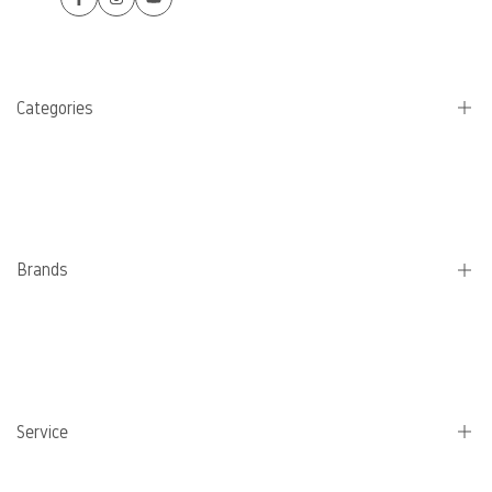
Facebook
Instagram
YouTube
Categories
Camping stoves
Pans
Water bottles
Brands
Coffee
Eating and cooking utensils
Jetboil
Schmortopf
Lifestraw
Electricity
Petromax
Service
MSR